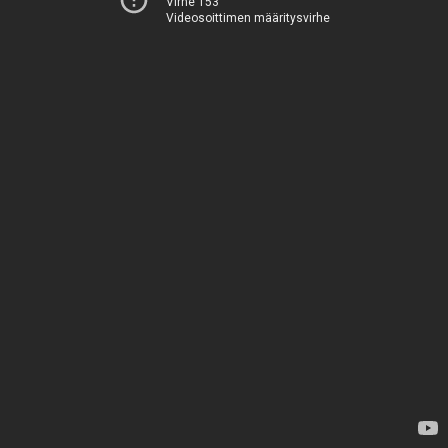
Virhe 153
Videosoittimen määritysvirhe