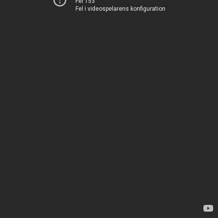
Fel 153
Fel i videospelarens konfiguration