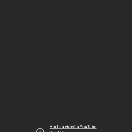
Horfa á vídeó á YouTube