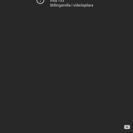
Villa 153
Stillingarvilla í vídeóspilara