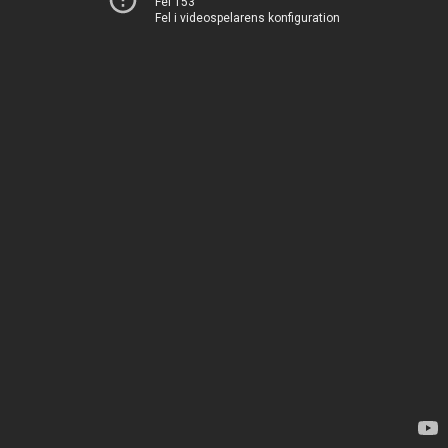
Fel 153
Fel i videospelarens konfiguration