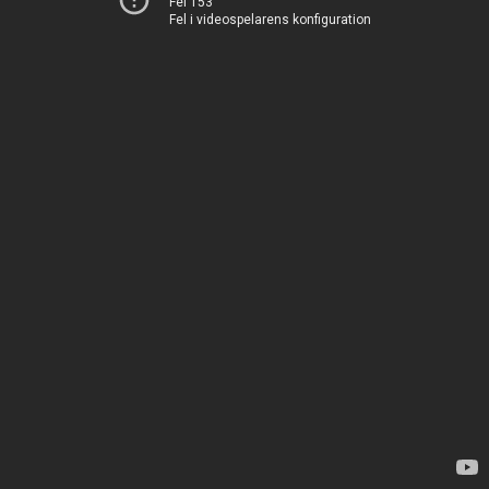
Fel 153
Fel i videospelarens konfiguration