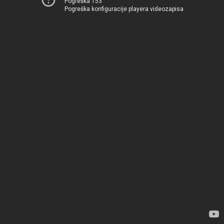
Pogreška 153
Pogreška konfiguracije playera videozapisa