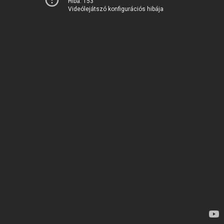
Hiba: 153
Videólejátszó konfigurációs hibája