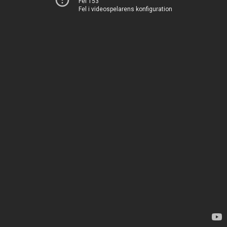
Fel 153
Fel i videospelarens konfiguration