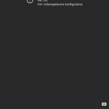
Fel 153
Fel i videospelarens konfiguration