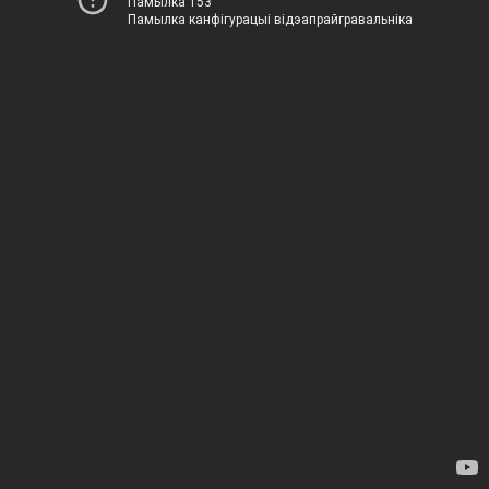
Памылка 153
Памылка канфігурацыі відэапрайгравальніка