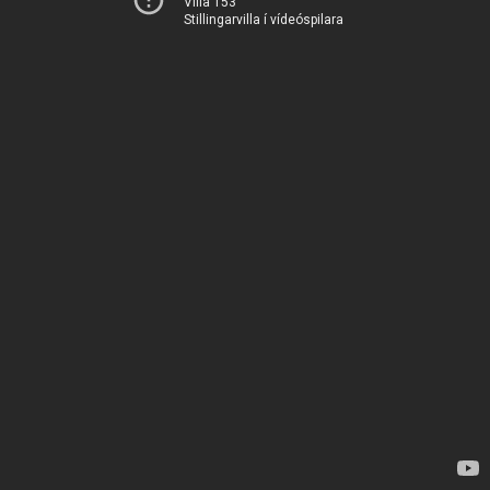
Villa 153
Stillingarvilla í vídeóspilara