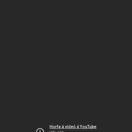
Horfa á vídeó á YouTube